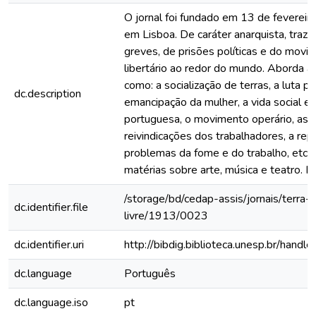
O jornal foi fundado em 13 de feverei
em Lisboa. De caráter anarquista, traz 
greves, de prisões políticas e do movi
libertário ao redor do mundo. Aborda a
como: a socialização de terras, a luta pe
dc.description
emancipação da mulher, a vida social e p
portuguesa, o movimento operário, as
reivindicações dos trabalhadores, a rep
problemas da fome e do trabalho, etc.
matérias sobre arte, música e teatro. Il
/storage/bd/cedap-assis/jornais/terra-
dc.identifier.file
livre/1913/0023
dc.identifier.uri
http://bibdig.biblioteca.unesp.br/hand
dc.language
Português
dc.language.iso
pt