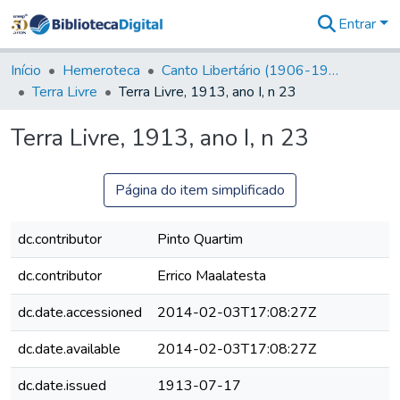
Entrar
Comunidades
&
Início
Hemeroteca
Canto Libertário (1906-1995)
Coleções
Terra Livre
Terra Livre, 1913, ano I, n 23
Tudo na
Biblioteca
Terra Livre, 1913, ano I, n 23
Digital
Estatísticas
Página do item simplificado
dc.contributor
Pinto Quartim
dc.contributor
Errico Maalatesta
dc.date.accessioned
2014-02-03T17:08:27Z
dc.date.available
2014-02-03T17:08:27Z
dc.date.issued
1913-07-17