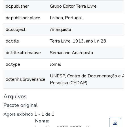
dc.publisher
Grupo Editor Terra Livre
dc.publisher.place
Lisboa, Portugal
dc.subject
Anarquista
dc.title
Terra Livre, 1913, ano I, n 23
dc.title.alternative
Semanario Anarquista
dc.type
Jornal
UNESP, Centro de Documentação e Ap
dcterms.provenance
Pesquisa (CEDAP)
Arquivos
Pacote original
Agora exibindo
1 - 1 de 1
Nome: