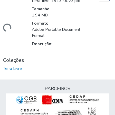
terra-livre-1913-0023.pdf
Tamanho:
1,94 MB
Formato:
gando...
Adobe Portable Document
Format
Descrição:
Coleções
Terra Livre
PARCEIROS