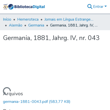
Entrar
Comunidades
&
Início
Hemeroteca
Jornais em Língua Estrangeira
Coleções
Alemão
Germania
Germania, 1881, Jahrg. IV, nr. 043
Tudo na
Biblioteca
Germania, 1881, Jahrg. IV, nr. 043
Digital
Estatísticas
Carregando...
Arquivos
germania-1881-0043.pdf
(583,77 KB)