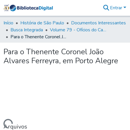
Entrar
Comunidades
&
Início
História de São Paulo
Documentos Interessantes
Coleções
Busca Integrada
Volume 79 - Ofícios do Capitão General Martim Lopes Lobo de Saldanha (1777)
Tudo na
Para o Thenente Coronel João Alvares Ferreyra, em Porto Alegre
Biblioteca
Digital
Para o Thenente Coronel João
Estatísticas
Alvares Ferreyra, em Porto Alegre
Arquivos