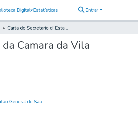
lioteca Digital
Estatísticas
Entrar
Carta do Secretario d' Estado remettendo a Petição da Camara da Vila das Lages, para o General informar
o da Camara da Vila
itão General de São