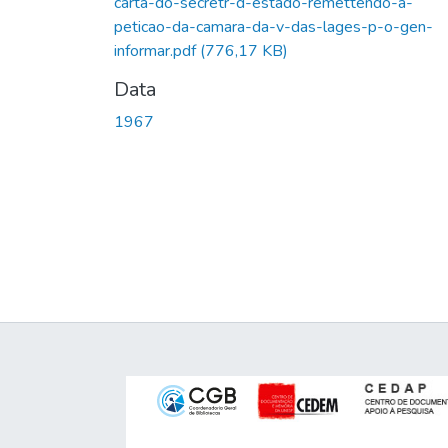
carta-do-secretr-d-estado-remettendo-a-
peticao-da-camara-da-v-das-lages-p-o-gen-
informar.pdf
(776,17 KB)
Data
1967