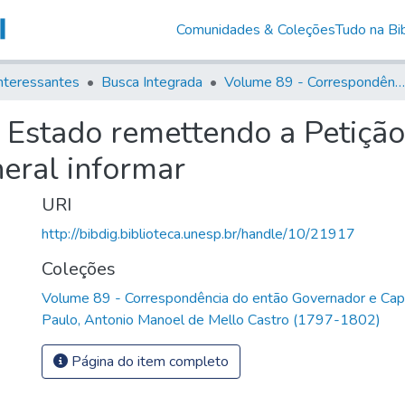
Comunidades & Coleções
Tudo na Bib
nteressantes
Busca Integrada
Volume 89 - Correspondência do então Governador e Capitão General de São Paulo, Antonio Manoel de Mello Castro (1797-1802)
' Estado remettendo a Petiçã
eral informar
URI
http://bibdig.biblioteca.unesp.br/handle/10/21917
Coleções
Volume 89 - Correspondência do então Governador e Cap
Paulo, Antonio Manoel de Mello Castro (1797-1802)
Página do item completo