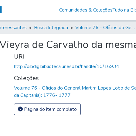
Comunidades & Coleções
Tudo na Bib
nteressantes
Busca Integrada
Volume 76 - Ofícios do General Martim Lopes Lobo de Saldanha (Governador da Capitania): 1776- 1777
 Vieyra de Carvalho da mesma
URI
http://bibdig.biblioteca.unesp.br/handle/10/16934
Coleções
Volume 76 - Ofícios do General Martim Lopes Lobo de S
da Capitania): 1776- 1777
Página do item completo