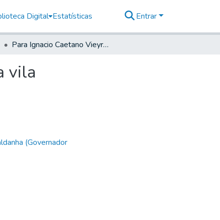
lioteca Digital
Estatísticas
Entrar
Para Ignacio Caetano Vieyra de Carvalho da mesma vila
 vila
aldanha (Governador