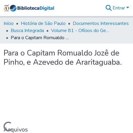
Entrar
Comunidades
&
Início
História de São Paulo
Documentos Interessantes
Coleções
Busca Integrada
Volume 81 - Ofícios do General Martim Lopes de Saldanha (Governador da Capitania)
Tudo na
Para o Capitam Romualdo Jozê de Pinho, e Azevedo de Araritaguaba.
Biblioteca
Digital
Para o Capitam Romualdo Jozê de
Estatísticas
Pinho, e Azevedo de Araritaguaba.
Carregando...
Arquivos