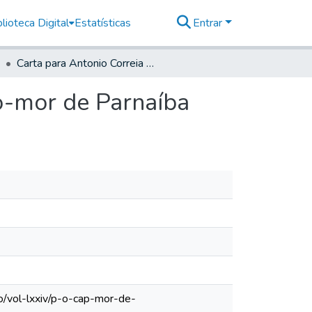
lioteca Digital
Estatísticas
Entrar
Carta para Antonio Correia de Lemos Leite, Capitão-mor de Parnaíba
ão-mor de Parnaíba
o/vol-lxxiv/p-o-cap-mor-de-