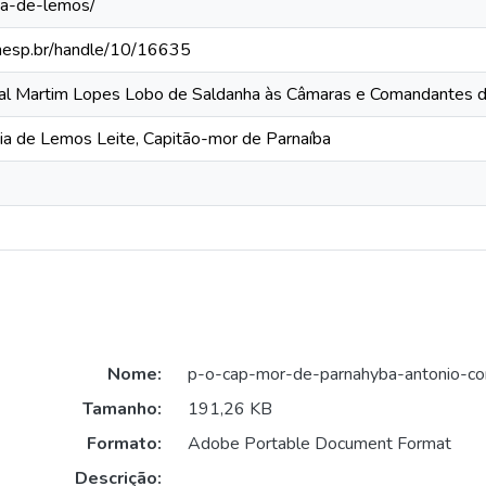
ea-de-lemos/
.unesp.br/handle/10/16635
ral Martim Lopes Lobo de Saldanha às Câmaras e Comandantes d
eia de Lemos Leite, Capitão-mor de Parnaíba
Nome:
p-o-cap-mor-de-parnahyba-antonio-co
Tamanho:
191,26 KB
Formato:
Adobe Portable Document Format
Descrição: