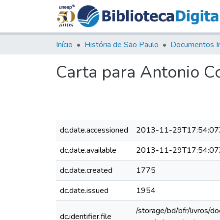
Início
História de São Paulo
Documentos I
Carta para Antonio C
dc.date.accessioned
2013-11-29T17:54:07
dc.date.available
2013-11-29T17:54:07
dc.date.created
1775
dc.date.issued
1954
/storage/bd/bfr/livros/
dc.identifier.file