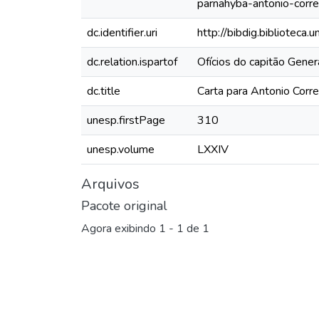
parnahyba-antonio-corr
dc.identifier.uri
http://bibdig.biblioteca
dc.relation.ispartof
Ofícios do capitão Gene
dc.title
Carta para Antonio Corr
unesp.firstPage
310
unesp.volume
LXXIV
Arquivos
Pacote original
Agora exibindo
1 - 1 de 1