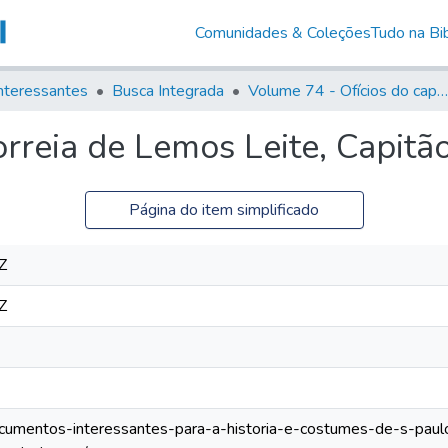
Comunidades & Coleções
Tudo na Bib
nteressantes
Busca Integrada
Volume 74 - Ofícios do capitão General Martim Lopes Lobo de Saldanha às Câmaras e Comandantes da Capitania (1775)
orreia de Lemos Leite, Capit
Página do item simplificado
Z
Z
documentos-interessantes-para-a-historia-e-costumes-de-s-paul