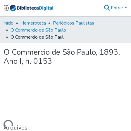
Entrar
Comunidades
&
Início
Hemeroteca
Periódicos Paulistas
Coleções
O Commercio de São Paulo
Tudo na
O Commercio de São Paulo, 1893, Ano I, n. 0153
Biblioteca
Digital
O Commercio de São Paulo, 1893,
Estatísticas
Ano I, n. 0153
Arquivos