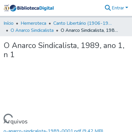
Entrar
Comunidades
&
Início
Hemeroteca
Canto Libertário (1906-1995)
Coleções
O Anarco Sindicalista
O Anarco Sindicalista, 1989, ano 1, n 1
Tudo na
Biblioteca
O Anarco Sindicalista, 1989, ano 1,
Digital
n 1
Estatísticas
Carregando...
Arquivos
o-anarco-sindicalista-1989-0001.pdf
(9,42 MB)