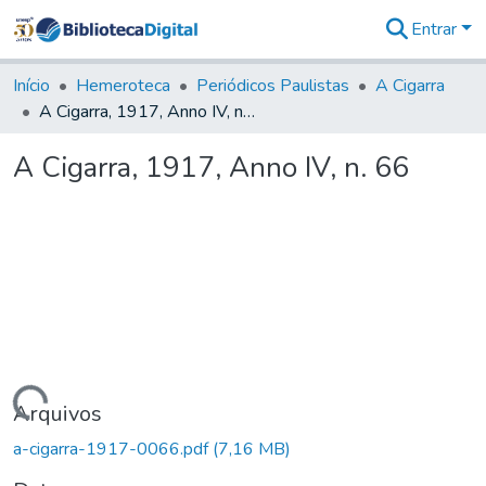
Entrar
Comunidades
&
Início
Hemeroteca
Periódicos Paulistas
A Cigarra
Coleções
A Cigarra, 1917, Anno IV, n. 66
Tudo na
Biblioteca
A Cigarra, 1917, Anno IV, n. 66
Digital
Estatísticas
Carregando...
Arquivos
a-cigarra-1917-0066.pdf
(7,16 MB)