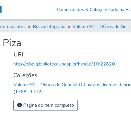
Comunidades & Coleções
Tudo na Bib
nteressantes
Busca Integrada
Volume 92 - Ofícios do General D. Luiz aos diversos funcionários da Capitania (1768- 1772)
 Piza
URI
http://bibdig.biblioteca.unesp.br/handle/10/22820
Coleções
Volume 92 - Ofícios do General D. Luiz aos diversos funcio
(1768- 1772)
Página do item completo