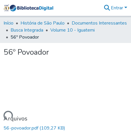
Entrar
Comunidades
&
Início
História de São Paulo
Documentos Interessantes
Coleções
Busca Integrada
Volume 10 - Iguatemi
Tudo na
56º Povoador
Biblioteca
Digital
56º Povoador
Estatísticas
rregando...
Arquivos
56-povoador.pdf
(109,27 KB)