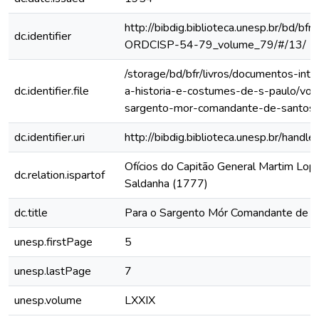
http://bibdig.biblioteca.unesp.br/bd/bf
dc.identifier
ORDCISP-54-79_volume_79/#/13/
/storage/bd/bfr/livros/documentos-int
dc.identifier.file
a-historia-e-costumes-de-s-paulo/vol-
sargento-mor-comandante-de-santos
dc.identifier.uri
http://bibdig.biblioteca.unesp.br/hand
Ofícios do Capitão General Martim Lo
dc.relation.ispartof
Saldanha (1777)
dc.title
Para o Sargento Mór Comandante de S
unesp.firstPage
5
unesp.lastPage
7
unesp.volume
LXXIX