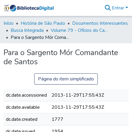
Entrar
Comunidades
&
Início
História de São Paulo
Documentos Interessantes
Coleções
Busca Integrada
Volume 79 - Ofícios do Capitão General Martim Lopes Lobo de Saldanha (1777)
Tudo na
Para o Sargento Mór Comandante de Santos
Biblioteca
Digital
Para o Sargento Mór Comandante
Estatísticas
de Santos
Página do item simplificado
dc.date.accessioned
2013-11-29T17:55:43Z
dc.date.available
2013-11-29T17:55:43Z
dc.date.created
1777
dc.date.issued
1954