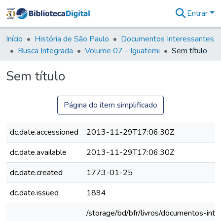
Entrar
Comunidades
&
Início
História de São Paulo
Documentos Interessantes
Coleções
Busca Integrada
Volume 07 - Iguatemi
Sem título
Tudo na
Biblioteca
Sem título
Digital
Estatísticas
Página do item simplificado
dc.date.accessioned
2013-11-29T17:06:30Z
dc.date.available
2013-11-29T17:06:30Z
dc.date.created
1773-01-25
dc.date.issued
1894
/storage/bd/bfr/livros/documentos-int