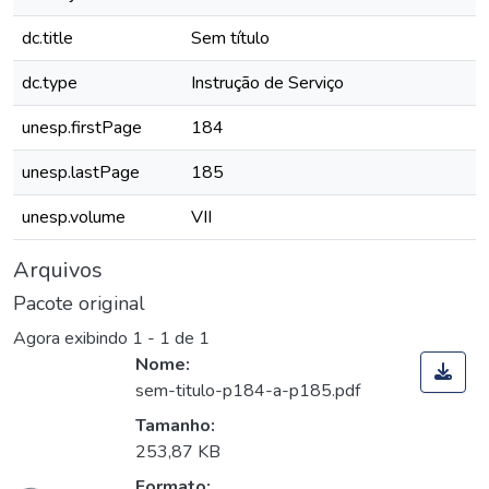
dc.title
Sem título
dc.type
Instrução de Serviço
unesp.firstPage
184
unesp.lastPage
185
unesp.volume
VII
Arquivos
Pacote original
Agora exibindo
1 - 1 de 1
Nome:
sem-titulo-p184-a-p185.pdf
Tamanho:
253,87 KB
Formato: