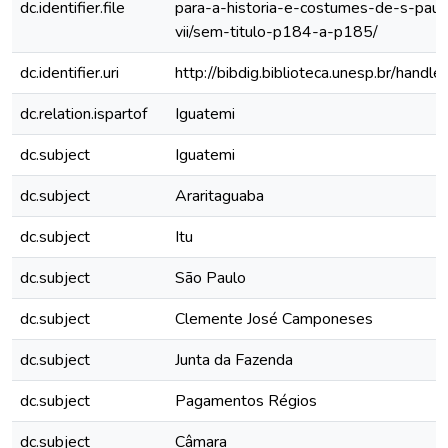
dc.identifier.file
para-a-historia-e-costumes-de-s-paul
vii/sem-titulo-p184-a-p185/
dc.identifier.uri
http://bibdig.biblioteca.unesp.br/hand
dc.relation.ispartof
Iguatemi
dc.subject
Iguatemi
dc.subject
Araritaguaba
dc.subject
Itu
dc.subject
São Paulo
dc.subject
Clemente José Camponeses
dc.subject
Junta da Fazenda
dc.subject
Pagamentos Régios
dc.subject
Câmara