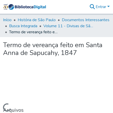
Entrar
Comunidades
&
Início
História de São Paulo
Documentos Interessantes
Coleções
Busca Integrada
Volume 11 - Divisas de São Paulo e Minas Gerais
Tudo na
Termo de vereança feito em Santa Anna de Sapucahy, 1847
Biblioteca
Digital
Termo de vereança feito em Santa
Estatísticas
Anna de Sapucahy, 1847
Carregando...
Arquivos