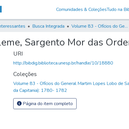
Comunidades & Coleções
Tudo na Bib
nteressantes
Busca Integrada
Volume 83 - Ofícios do General Martim Lopes Lobo de Saldanha (Governador da Capitania): 1780- 1782
Leme, Sargento Mor das Orde
URI
http://bibdig.biblioteca.unesp.br/handle/10/18880
Coleções
Volume 83 - Ofícios do General Martim Lopes Lobo de S
da Capitania): 1780- 1782
Página do item completo