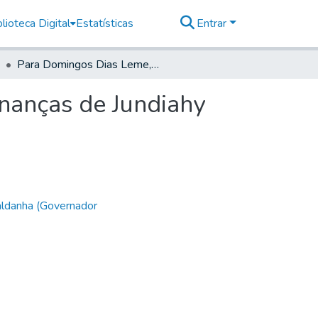
lioteca Digital
Estatísticas
Entrar
Para Domingos Dias Leme, Sargento Mor das Ordenanças de Jundiahy
nanças de Jundiahy
aldanha (Governador