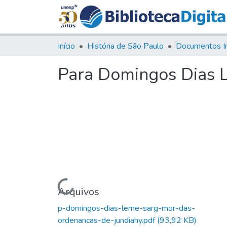
Início
História de São Paulo
Documentos I
Para Domingos Dias 
Carregando...
Arquivos
p-domingos-dias-leme-sarg-mor-das-
ordenancas-de-jundiahy.pdf
(93,92 KB)