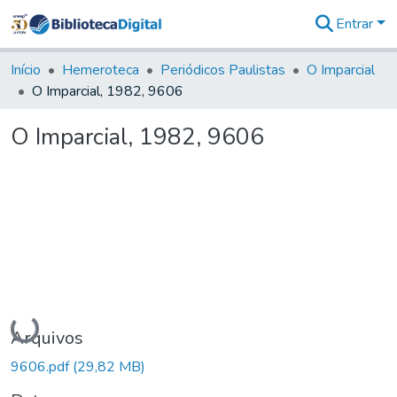
Entrar
Comunidades
&
Início
Hemeroteca
Periódicos Paulistas
O Imparcial
Coleções
O Imparcial, 1982, 9606
Tudo na
Biblioteca
O Imparcial, 1982, 9606
Digital
Estatísticas
Carregando...
Arquivos
9606.pdf
(29,82 MB)