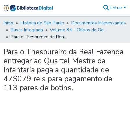
Entrar
Comunidades
&
Início
História de São Paulo
Documentos Interessantes
Coleções
Busca Integrada
Volume 84 - Ofícios do General Martins Lopes de Saldanha (Governador da Capitania): 1782- 1786
Tudo na
Para o Thesoureiro da Real Fazenda entregar ao Quartel Mestre da Infantaria paga a quantidade de 47$079 reis para pagamento de 113 pares de botins.
Biblioteca
Digital
Para o Thesoureiro da Real Fazenda
Estatísticas
entregar ao Quartel Mestre da
Infantaria paga a quantidade de
47$079 reis para pagamento de
113 pares de botins.