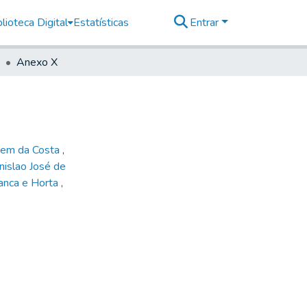
lioteca Digital
Estatísticas
Entrar
Anexo X
em da Costa
,
nislao José de
anca e Horta
,