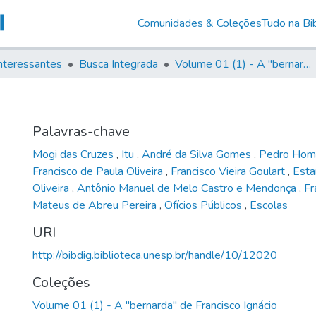
Comunidades & Coleções
Tudo na Bib
nteressantes
Busca Integrada
Volume 01 (1) - A "bernarda" de Francisco Ignácio
Palavras-chave
Mogi das Cruzes
,
Itu
,
André da Silva Gomes
,
Pedro Hom
Francisco de Paula Oliveira
,
Francisco Vieira Goulart
,
Esta
Oliveira
,
Antônio Manuel de Melo Castro e Mendonça
,
Fr
Mateus de Abreu Pereira
,
Ofícios Públicos
,
Escolas
URI
http://bibdig.biblioteca.unesp.br/handle/10/12020
Coleções
Volume 01 (1) - A "bernarda" de Francisco Ignácio