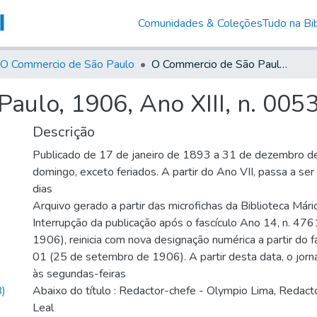
Comunidades & Coleções
Tudo na Bib
O Commercio de São Paulo
O Commercio de São Paulo, 1906, Ano XIII, n. 0053
aulo, 1906, Ano XIII, n. 005
Descrição
Publicado de 17 de janeiro de 1893 a 31 de dezembro d
domingo, exceto feriados. A partir do Ano VII, passa a se
dias
Arquivo gerado a partir das microfichas da Biblioteca Már
Interrupção da publicação após o fascículo Ano 14, n. 476
1906), reinicia com nova designação numérica a partir do f
01 (25 de setembro de 1906). A partir desta data, o jornal
às segundas-feiras
)
Abaixo do título : Redactor-chefe - Olympio Lima, Redactor
Leal