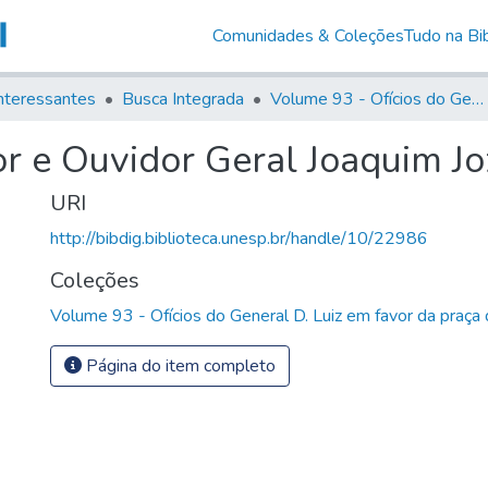
Comunidades & Coleções
Tudo na Bib
nteressantes
Busca Integrada
Volume 93 - Ofícios do General D. Luiz em favor da praça do Iguatemi (1775)
 e Ouvidor Geral Joaquim Jo
URI
http://bibdig.biblioteca.unesp.br/handle/10/22986
Coleções
Volume 93 - Ofícios do General D. Luiz em favor da praça
Página do item completo