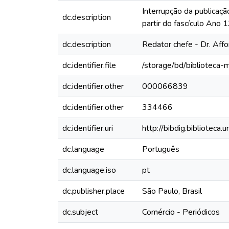
Interrupção da publicaçã
dc.description
partir do fascículo Ano
dc.description
Redator chefe - Dr. Aff
dc.identifier.file
/storage/bd/biblioteca
dc.identifier.other
000066839
dc.identifier.other
334466
dc.identifier.uri
http://bibdig.biblioteca
dc.language
Português
dc.language.iso
pt
dc.publisher.place
São Paulo, Brasil
dc.subject
Comércio - Periódicos