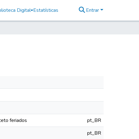
lioteca Digital
Estatísticas
Entrar
eto feriados
pt_BR
pt_BR