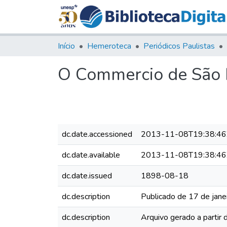
Início
Hemeroteca
Periódicos Paulistas
O Commercio de São P
dc.date.accessioned
2013-11-08T19:38:46
dc.date.available
2013-11-08T19:38:46
dc.date.issued
1898-08-18
dc.description
Publicado de 17 de jane
dc.description
Arquivo gerado a partir 