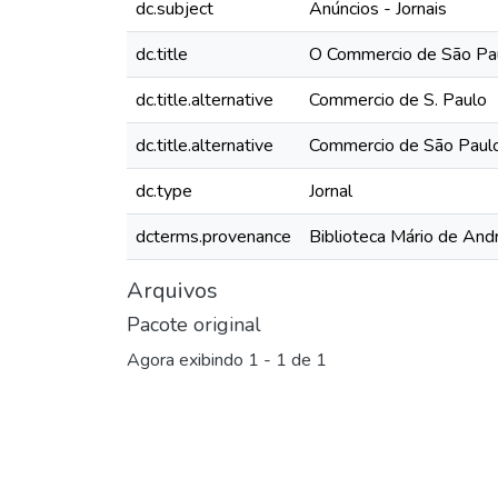
dc.subject
Anúncios - Jornais
dc.title
O Commercio de São Pau
dc.title.alternative
Commercio de S. Paulo
dc.title.alternative
Commercio de São Paul
dc.type
Jornal
dcterms.provenance
Biblioteca Mário de And
Arquivos
Pacote original
Agora exibindo
1 - 1 de 1