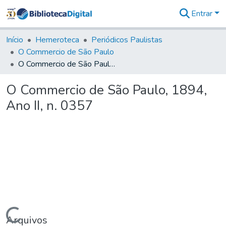
Entrar
Comunidades
&
Início
Hemeroteca
Periódicos Paulistas
Coleções
O Commercio de São Paulo
Tudo na
O Commercio de São Paulo, 1894, Ano II, n. 0357
Biblioteca
Digital
O Commercio de São Paulo, 1894,
Estatísticas
Ano II, n. 0357
Carregando...
Arquivos