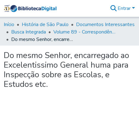
Entrar
Comunidades
&
Início
História de São Paulo
Documentos Interessantes
Coleções
Busca Integrada
Volume 89 - Correspondência do então Governador e Capitão General de São Paulo, Antonio Manoel de Mello Castro (1797-1802)
Tudo na
Do mesmo Senhor, encarregado ao Excelentissimo General huma para Inspecção sobre as Escolas, e Estudos etc.
Biblioteca
Digital
Do mesmo Senhor, encarregado ao
Estatísticas
Excelentissimo General huma para
Inspecção sobre as Escolas, e
Estudos etc.