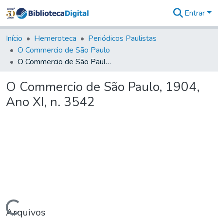
Entrar
Comunidades
&
Início
Hemeroteca
Periódicos Paulistas
Coleções
O Commercio de São Paulo
Tudo na
O Commercio de São Paulo, 1904, Ano XI, n. 3542
Biblioteca
Digital
O Commercio de São Paulo, 1904,
Estatísticas
Ano XI, n. 3542
Arquivos