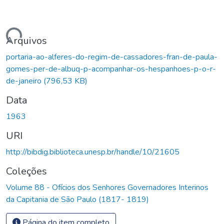
Carregando...
Arquivos
portaria-ao-alferes-do-regim-de-cassadores-fran-de-paula-
gomes-per-de-albuq-p-acompanhar-os-hespanhoes-p-o-r-
de-janeiro
(796,53 KB)
Data
1963
URI
http://bibdig.biblioteca.unesp.br/handle/10/21605
Coleções
Volume 88 - Ofícios dos Senhores Governadores Interinos
da Capitania de São Paulo (1817- 1819)
Página do item completo