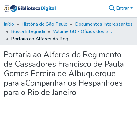
Entrar
Comunidades
&
Início
História de São Paulo
Documentos Interessantes
Coleções
Busca Integrada
Volume 88 - Ofícios dos Senhores Governadores Interinos da Capitania de São Paulo (1817- 1819)
Tudo na
Portaria ao Alferes do Regimento de Cassadores Francisco de Paula Gomes Pereira de Albuquerque para aCompanhar os Hespanhoes para o Rio de Janeiro
Biblioteca
Digital
Portaria ao Alferes do Regimento
Estatísticas
de Cassadores Francisco de Paula
Gomes Pereira de Albuquerque
para aCompanhar os Hespanhoes
para o Rio de Janeiro