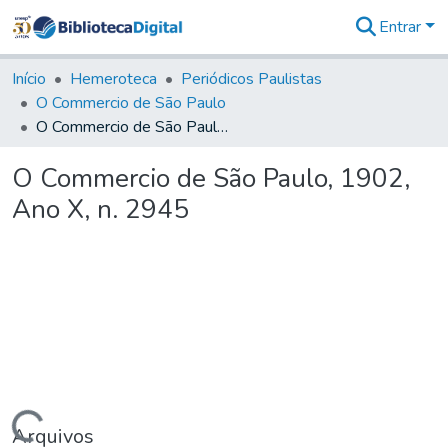
Entrar
Comunidades
&
Início
Hemeroteca
Periódicos Paulistas
Coleções
O Commercio de São Paulo
Tudo na
O Commercio de São Paulo, 1902, Ano X, n. 2945
Biblioteca
Digital
O Commercio de São Paulo, 1902,
Estatísticas
Ano X, n. 2945
Arquivos