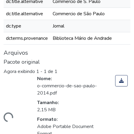
dc.title.alternative
Commercio de S. Paulo
dc.title.alternative
Commercio de São Paulo
dc.type
Jornal
dcterms.provenance
Biblioteca Mário de Andrade
Arquivos
Pacote original
Agora exibindo
1 - 1 de 1
Nome:
o-commercio-de-sao-paulo-
2014.pdf
Tamanho:
2,15 MB
gando...
Formato:
Adobe Portable Document
Format