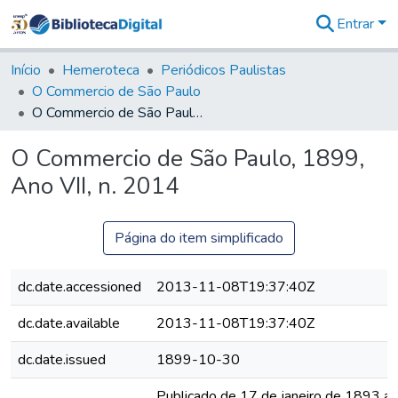
Entrar
Comunidades
&
Início
Hemeroteca
Periódicos Paulistas
Coleções
O Commercio de São Paulo
Tudo na
O Commercio de São Paulo, 1899, Ano VII, n. 2014
Biblioteca
Digital
O Commercio de São Paulo, 1899,
Estatísticas
Ano VII, n. 2014
Página do item simplificado
dc.date.accessioned
2013-11-08T19:37:40Z
dc.date.available
2013-11-08T19:37:40Z
dc.date.issued
1899-10-30
Publicado de 17 de janeiro de 1893 a