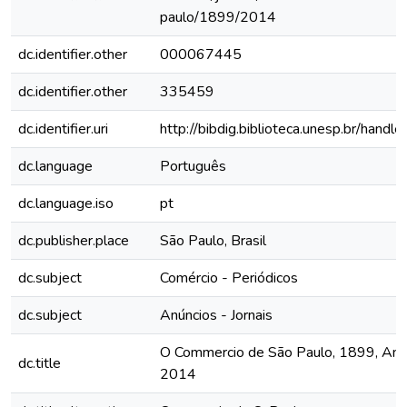
paulo/1899/2014
dc.identifier.other
000067445
dc.identifier.other
335459
dc.identifier.uri
http://bibdig.biblioteca.unesp.br/hand
dc.language
Português
dc.language.iso
pt
dc.publisher.place
São Paulo, Brasil
dc.subject
Comércio - Periódicos
dc.subject
Anúncios - Jornais
O Commercio de São Paulo, 1899, Ano V
dc.title
2014