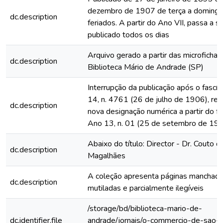
dezembro de 1907 de terça a domingo
dc.description
feriados. A partir do Ano VII, passa a s
publicado todos os dias
Arquivo gerado a partir das microfichas
dc.description
Biblioteca Mário de Andrade (SP)
Interrupção da publicação após o fascí
14, n. 4761 (26 de julho de 1906), rein
dc.description
nova designação numérica a partir do fa
Ano 13, n. 01 (25 de setembro de 19
Abaixo do título: Director - Dr. Couto d
dc.description
Magalhães
A coleção apresenta páginas manchada
dc.description
mutiladas e parcialmente ilegíveis
/storage/bd/biblioteca-mario-de-
dc.identifier.file
andrade/jornais/o-commercio-de-sao-