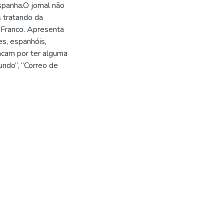
spanha.O jornal não
s tratando da
e Franco. Apresenta
es, espanhóis,
acam por ter alguma
undo”, “Correo de