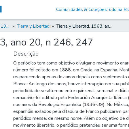
Comunidades & Coleções
Tudo na Bib
Canto Libertário (1906-1995)
Tierra y Libertad
Tierra y Libertad, 1963, ano 20, n 246, 247
63, ano 20, n 246, 247
Descrição
O periódico tem como objetivo divulgar o movimento anarq
número foi editado em 1888, em Gracia, na Espanha. Man
reaparecendo apenas dez anos depois como suplemento 
Blanca. Ao longo dos anos, houve interrupção em sua publ
periodicidade se alternou entre quinzenal, semanal e diár
semanário, foi editado pela Federación Anarquista Ibérica (
nos anos da Revolução Espanhola (1936-39). No México,
espanhóis exilados pela ditadura de Franco publicaram p
periódico mensal de mesmo nome. Além do objetivo de d
movimento libertário, o periódico pretendeu ser uma forma