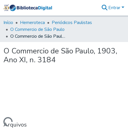
Entrar
Comunidades
&
Início
Hemeroteca
Periódicos Paulistas
Coleções
O Commercio de São Paulo
Tudo na
O Commercio de São Paulo, 1903, Ano XI, n. 3184
Biblioteca
Digital
O Commercio de São Paulo, 1903,
Estatísticas
Ano XI, n. 3184
Arquivos