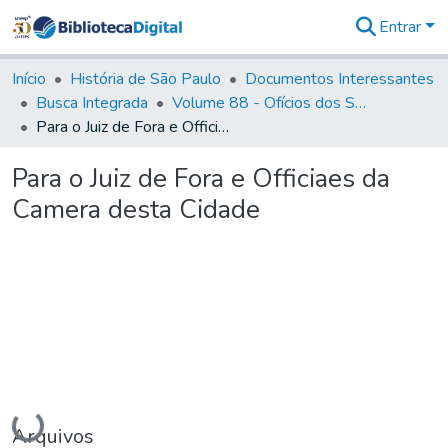
Entrar
Comunidades
&
Início
História de São Paulo
Documentos Interessantes
Coleções
Busca Integrada
Volume 88 - Ofícios dos Senhores Governadores Interinos da Capitania de São Paulo (1817- 1819)
Tudo na
Para o Juiz de Fora e Officiaes da Camera desta Cidade
Biblioteca
Digital
Para o Juiz de Fora e Officiaes da
Estatísticas
Camera desta Cidade
Carregando...
Arquivos