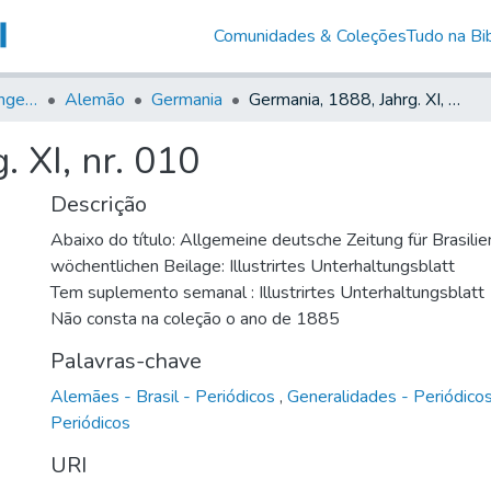
Comunidades & Coleções
Tudo na Bib
Jornais em Língua Estrangeira
Alemão
Germania
Germania, 1888, Jahrg. XI, nr. 010
 XI, nr. 010
Descrição
Abaixo do título: Allgemeine deutsche Zeitung für Brasilie
wöchentlichen Beilage: Illustrirtes Unterhaltungsblatt
Tem suplemento semanal : Illustrirtes Unterhaltungsblatt
Não consta na coleção o ano de 1885
Palavras-chave
Alemães - Brasil - Periódicos
,
Generalidades - Periódico
Periódicos
URI