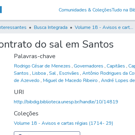
Comunidades & Coleções
Tudo na Bib
nteressantes
Busca Integrada
Volume 18 - Avisos e cartas régias (1714- 29)
ontrato do sal em Santos
Palavras-chave
Rodrigo César de Menezes
,
Governadores
,
Capitães
,
Ca
Santos
,
Lisboa
,
Sal
,
Escrivães
,
Antônio Rodrigues da C
de Azevedo
,
Miguel de Macedo Ribeiro
,
André Lopes de
URI
http://bibdig.biblioteca.unesp.br/handle/10/14819
Coleções
Volume 18 - Avisos e cartas régias (1714- 29)