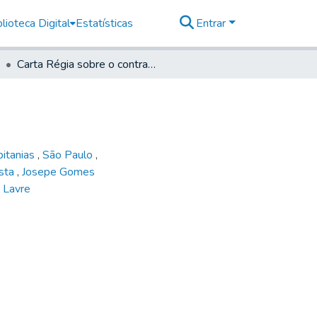
lioteca Digital
Estatísticas
Entrar
Carta Régia sobre o contrato do sal em Santos
pitanias
,
São Paulo
,
osta
,
Josepe Gomes
 Lavre