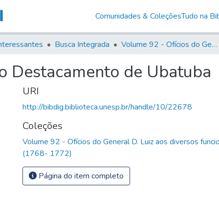
Comunidades & Coleções
Tudo na Bib
nteressantes
Busca Integrada
Volume 92 - Ofícios do General D. Luiz aos diversos funcionários da Capitania (1768- 1772)
o Destacamento de Ubatuba
URI
http://bibdig.biblioteca.unesp.br/handle/10/22678
Coleções
Volume 92 - Ofícios do General D. Luiz aos diversos funcio
(1768- 1772)
Página do item completo