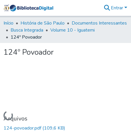
Entrar
Comunidades
&
Início
História de São Paulo
Documentos Interessantes
Coleções
Busca Integrada
Volume 10 - Iguatemi
Tudo na
124º Povoador
Biblioteca
Digital
124º Povoador
Estatísticas
Carregando...
Arquivos
124-povoador.pdf
(109,6 KB)