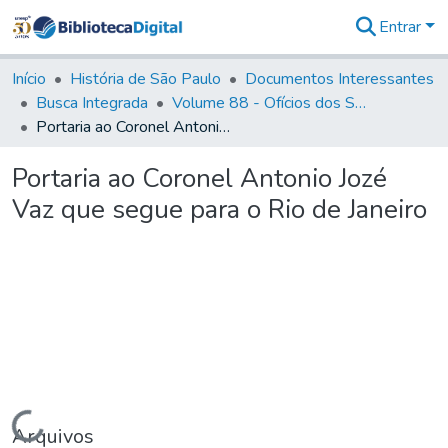
Entrar
Comunidades
&
Início
História de São Paulo
Documentos Interessantes
Coleções
Busca Integrada
Volume 88 - Ofícios dos Senhores Governadores Interinos da Capitania de São Paulo (1817- 1819)
Tudo na
Portaria ao Coronel Antonio Jozé Vaz que segue para o Rio de Janeiro
Biblioteca
Digital
Portaria ao Coronel Antonio Jozé
Estatísticas
Vaz que segue para o Rio de Janeiro
Carregando...
Arquivos