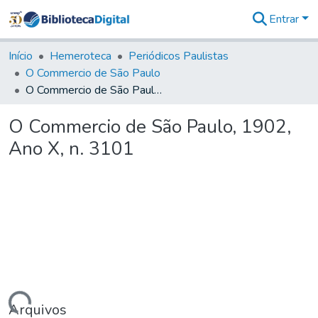
Entrar
Comunidades
&
Início
Hemeroteca
Periódicos Paulistas
Coleções
O Commercio de São Paulo
Tudo na
O Commercio de São Paulo, 1902, Ano X, n. 3101
Biblioteca
Digital
O Commercio de São Paulo, 1902,
Estatísticas
Ano X, n. 3101
Arquivos