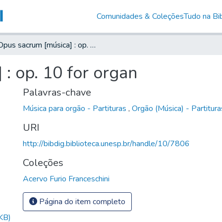
Comunidades & Coleções
Tudo na Bib
Opus sacrum [música] : op. 10 for organ
: op. 10 for organ
Palavras-chave
Música para orgão - Partituras
,
Orgão (Música) - Partitura
URI
http://bibdig.biblioteca.unesp.br/handle/10/7806
Coleções
Acervo Furio Franceschini
Página do item completo
KB)