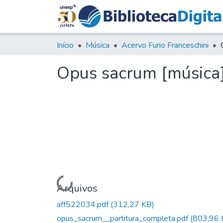
Início
Música
Acervo Furio Franceschini
Opus sacrum [música] 
Carregando...
Arquivos
aff522034.pdf
(312,27 KB)
opus_sacrum__partitura_completa.pdf
(803,96 