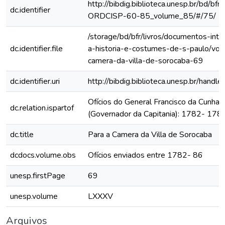
http://bibdig.biblioteca.unesp.br/bd/bf
dc.identifier
ORDCISP-60-85_volume_85/#/75/
/storage/bd/bfr/livros/documentos-int
dc.identifier.file
a-historia-e-costumes-de-s-paulo/vol
camera-da-villa-de-sorocaba-69
dc.identifier.uri
http://bibdig.biblioteca.unesp.br/hand
Ofícios do General Francisco da Cunha
dc.relation.ispartof
(Governador da Capitania): 1782- 178
dc.title
Para a Camera da Villa de Sorocaba
dcdocs.volume.obs
Ofícios enviados entre 1782- 86
unesp.firstPage
69
unesp.volume
LXXXV
Arquivos