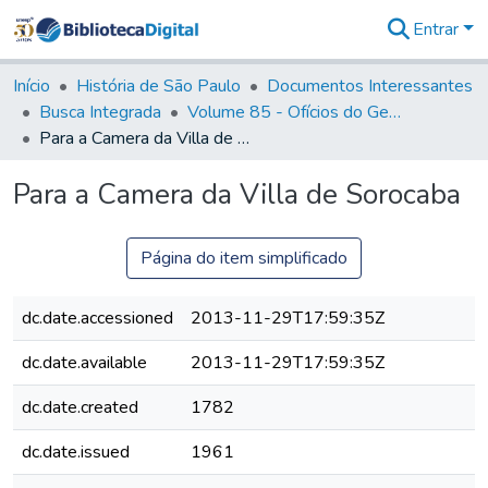
Entrar
Comunidades
&
Início
História de São Paulo
Documentos Interessantes
Coleções
Busca Integrada
Volume 85 - Ofícios do General Francisco da Cunha Menezes (Governador da Capitania): 1782- 1786
Tudo na
Para a Camera da Villa de Sorocaba
Biblioteca
Digital
Para a Camera da Villa de Sorocaba
Estatísticas
Página do item simplificado
dc.date.accessioned
2013-11-29T17:59:35Z
dc.date.available
2013-11-29T17:59:35Z
dc.date.created
1782
dc.date.issued
1961