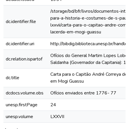
/storage/bd/bfr/livros/documentos-int
para-a-historia-e-costumes-de-s-paul
dc.identifier.file
lxxvii/carta-para-o-capitao-andre-corr
lacerda-em-mogi-guassu
dc.identifier.uri
http://bibdig.biblioteca.unesp.br/hand
Ofícios do General Martim Lopes Lobo
dc.relation.ispartof
Saldanha (Governador da Capitania): 
Carta para o Capitão André Correya de
dc.title
em Mogi Guassu
dcdocs.volume.obs
Ofícios enviados entre 1776- 77
unesp.firstPage
24
unesp.volume
LXXVII