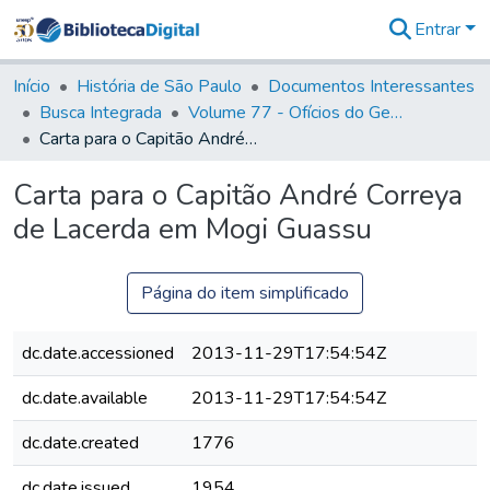
Entrar
Comunidades
&
Início
História de São Paulo
Documentos Interessantes
Coleções
Busca Integrada
Volume 77 - Ofícios do General Martim Lopes Lobo de Saldanha (Governador da Capitania): 1776-1777
Tudo na
Carta para o Capitão André Correya de Lacerda em Mogi Guassu
Biblioteca
Digital
Carta para o Capitão André Correya
Estatísticas
de Lacerda em Mogi Guassu
Página do item simplificado
dc.date.accessioned
2013-11-29T17:54:54Z
dc.date.available
2013-11-29T17:54:54Z
dc.date.created
1776
dc.date.issued
1954