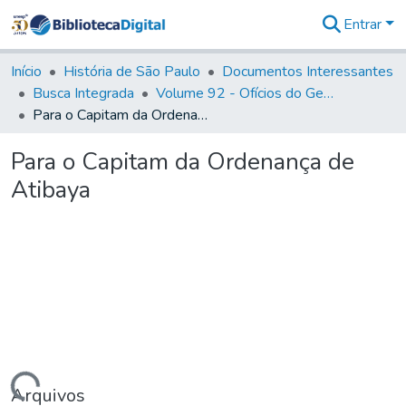
Entrar
Comunidades
&
Início
História de São Paulo
Documentos Interessantes
Coleções
Busca Integrada
Volume 92 - Ofícios do General D. Luiz aos diversos funcionários da Capitania (1768- 1772)
Tudo na
Para o Capitam da Ordenança de Atibaya
Biblioteca
Digital
Para o Capitam da Ordenança de
Estatísticas
Atibaya
Arquivos