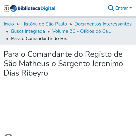
Entrar
Comunidades
&
Início
História de São Paulo
Documentos Interessantes
Coleções
Busca Integrada
Volume 80 - Ofícios do Capitão General Martim Lopes Lobo de Saldanha (1777-1780)
Tudo na
Para o Comandante do Registo de São Matheus o Sargento Jeronimo Dias Ribeyro
Biblioteca
Digital
Para o Comandante do Registo de
Estatísticas
São Matheus o Sargento Jeronimo
Dias Ribeyro