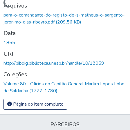
Carregando...
Arquivos
para-o-comandante-do-registo-de-s-matheus-o-sargento-
jeronimo-dias-ribeyro.pdf
(209,56 KB)
Data
1955
URI
http://bibdig.biblioteca.unesp.br/handle/10/18059
Coleções
Volume 80 - Ofícios do Capitão General Martim Lopes Lobo
de Saldanha (1777-1780)
Página do item completo
PARCEIROS