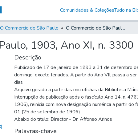
Comunidades & Coleções
Tudo na Bib
O Commercio de São Paulo
O Commercio de São Paulo, 1903, Ano XI, n. 3300
aulo, 1903, Ano XI, n. 3300
Descrição
Publicado de 17 de janeiro de 1893 a 31 de dezembro d
domingo, exceto feriados. A partir do Ano VII, passa a se
dias
Arquivo gerado a partir das microfichas da Biblioteca Már
Interrupção da publicação após o fascículo Ano 14, n. 476
1906), reinicia com nova designação numérica a partir do f
01 (25 de setembro de 1906)
Abaixo do título: Director - Dr. Affonso Arinos
)
Palavras-chave