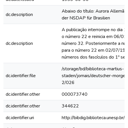
Abaixo do título: Aurora Allemã 
dc.description
der NSDAP für Brasilien
A publicação interrompe no dia
o número 22 e reinicia em 06/0
dc.description
número 32. Posteriormente a nu
para o número 22 em 02/07/193
números dos fascículos do 1º se
/storage/bd/biblioteca-martius-
dc.identifier.file
staden/jornais/deutscher-morge
2/026
dc.identifier.other
000073740
dc.identifier.other
344622
dc.identifier.uri
http://bibdig.biblioteca.unesp.b