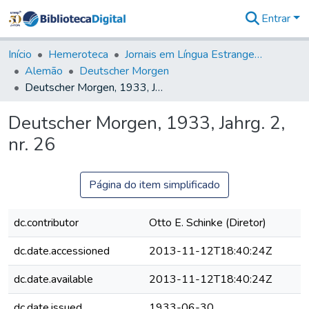
Entrar
Comunidades
&
Início
Hemeroteca
Jornais em Língua Estrangeira
Coleções
Alemão
Deutscher Morgen
Tudo na
Deutscher Morgen, 1933, Jahrg. 2, nr. 26
Biblioteca
Digital
Deutscher Morgen, 1933, Jahrg. 2,
Estatísticas
nr. 26
Página do item simplificado
dc.contributor
Otto E. Schinke (Diretor)
dc.date.accessioned
2013-11-12T18:40:24Z
dc.date.available
2013-11-12T18:40:24Z
dc.date.issued
1933-06-30