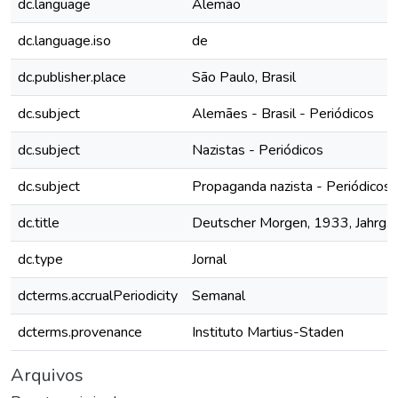
dc.language
Alemão
dc.language.iso
de
dc.publisher.place
São Paulo, Brasil
dc.subject
Alemães - Brasil - Periódicos
dc.subject
Nazistas - Periódicos
dc.subject
Propaganda nazista - Periódicos
dc.title
Deutscher Morgen, 1933, Jahrg. 2
dc.type
Jornal
dcterms.accrualPeriodicity
Semanal
dcterms.provenance
Instituto Martius-Staden
Arquivos