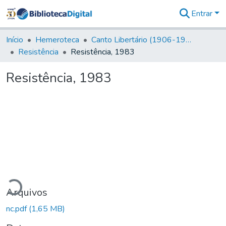
Entrar
Comunidades
&
Início
Hemeroteca
Canto Libertário (1906-1995)
Coleções
Resistência
Resistência, 1983
Tudo na
Biblioteca
Resistência, 1983
Digital
Estatísticas
gando...
Arquivos
nc.pdf
(1,65 MB)