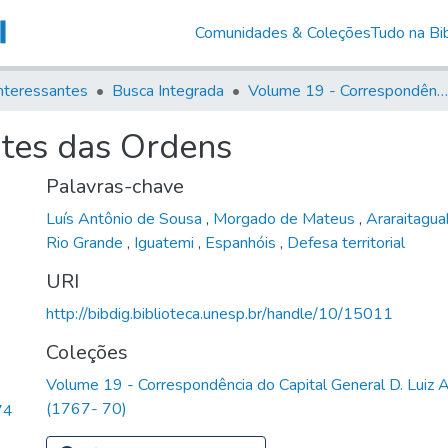
Comunidades & Coleções
Tudo na Bib
nteressantes
Busca Integrada
Volume 19 - Correspondência do Capital General D. Luiz Antonio de Souza (1767- 70)
tes das Ordens
Palavras-chave
Luís Antônio de Sousa
,
Morgado de Mateus
,
Araraitagu
Rio Grande
,
Iguatemi
,
Espanhóis
,
Defesa territorial
URI
http://bibdig.biblioteca.unesp.br/handle/10/15011
Coleções
Volume 19 - Correspondência do Capital General D. Luiz 
(1767- 70)
74