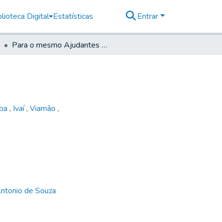
lioteca Digital
Estatísticas
Entrar
Para o mesmo Ajudantes das Ordens
aba
,
Ivaí
,
Viamão
,
Antonio de Souza