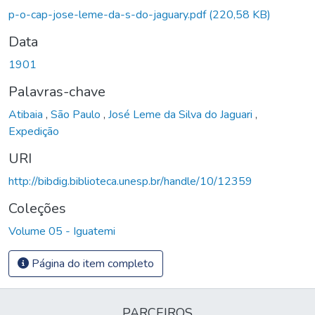
p-o-cap-jose-leme-da-s-do-jaguary.pdf
(220,58 KB)
Data
1901
Palavras-chave
Atibaia
,
São Paulo
,
José Leme da Silva do Jaguari
,
Expedição
URI
http://bibdig.biblioteca.unesp.br/handle/10/12359
Coleções
Volume 05 - Iguatemi
Página do item completo
PARCEIROS