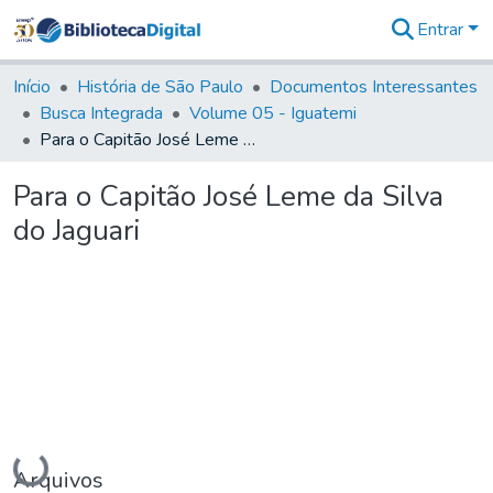
Entrar
Comunidades
&
Início
História de São Paulo
Documentos Interessantes
Coleções
Busca Integrada
Volume 05 - Iguatemi
Tudo na
Para o Capitão José Leme da Silva do Jaguari
Biblioteca
Digital
Para o Capitão José Leme da Silva
Estatísticas
do Jaguari
Carregando...
Arquivos