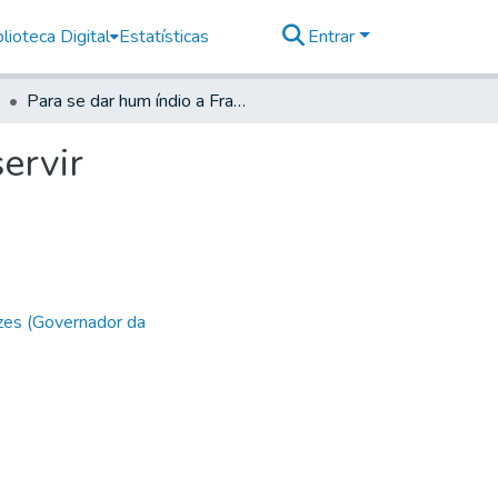
lioteca Digital
Estatísticas
Entrar
Para se dar hum índio a Francisco de Paula para o servir
ervir
zes (Governador da