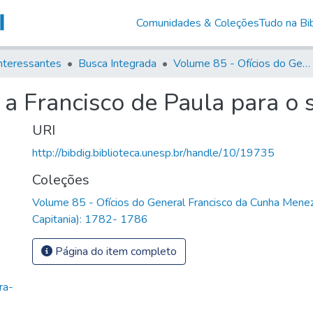
Comunidades & Coleções
Tudo na Bib
nteressantes
Busca Integrada
Volume 85 - Ofícios do General Francisco da Cunha Menezes (Governador da Capitania): 1782- 1786
 a Francisco de Paula para o s
URI
http://bibdig.biblioteca.unesp.br/handle/10/19735
Coleções
Volume 85 - Ofícios do General Francisco da Cunha Mene
Capitania): 1782- 1786
Página do item completo
ra-