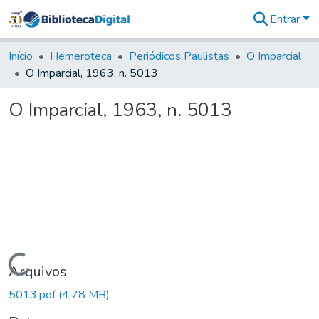
Entrar
Comunidades
&
Início
Hemeroteca
Periódicos Paulistas
O Imparcial
Coleções
O Imparcial, 1963, n. 5013
Tudo na
Biblioteca
O Imparcial, 1963, n. 5013
Digital
Estatísticas
Carregando...
Arquivos
5013.pdf
(4,78 MB)