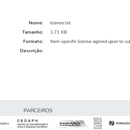
Nome:
license.txt
Tamanho:
1,71 KB
Formato:
Item-specific license agreed upon to s
Descrição:
PARCEIROS