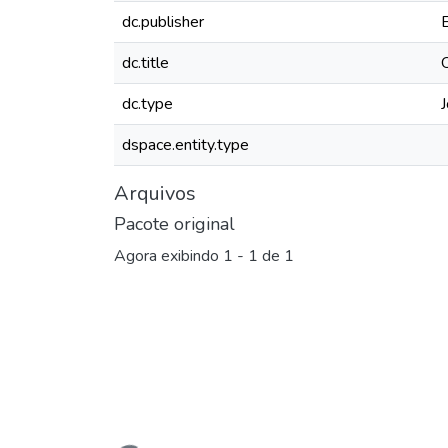
dc.publisher
dc.title
dc.type
J
dspace.entity.type
Arquivos
Pacote original
Agora exibindo
1 - 1 de 1