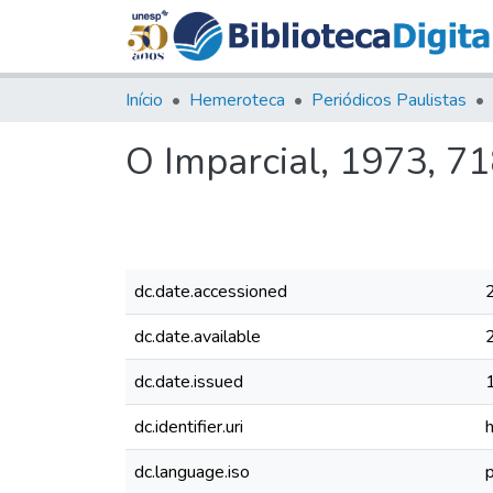
Início
Hemeroteca
Periódicos Paulistas
O Imparcial, 1973, 7
dc.date.accessioned
dc.date.available
dc.date.issued
dc.identifier.uri
dc.language.iso