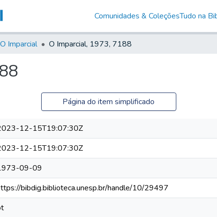
Comunidades & Coleções
Tudo na Bib
O Imparcial
O Imparcial, 1973, 7188
188
Página do item simplificado
2023-12-15T19:07:30Z
2023-12-15T19:07:30Z
1973-09-09
https://bibdig.biblioteca.unesp.br/handle/10/29497
pt