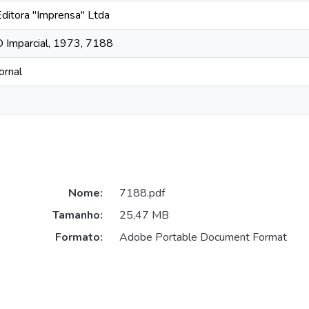
Editora "Imprensa" Ltda
O Imparcial, 1973, 7188
ornal
Nome:
7188.pdf
Tamanho:
25,47 MB
Formato:
Adobe Portable Document Format